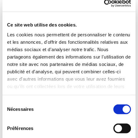
Ce site web utilise des cookies.
Format Standard: 2000×1000
Les cookies nous permettent de personnaliser le contenu
Nous pouvons réaliser des découpes spécifiques sur simple demande.
et les annonces, d'offrir des fonctionnalités relatives aux
médias sociaux et d'analyser notre trafic. Nous
partageons également des informations sur l'utilisation de
notre site avec nos partenaires de médias sociaux, de
publicité et d'analyse, qui peuvent combiner celles-ci
avec d'autres informations que vous leur avez fournies
ou qu'ils ont collectées lors de votre utilisation de leurs
services.
Sélection
Nécessaires
du
consentement
Préférences